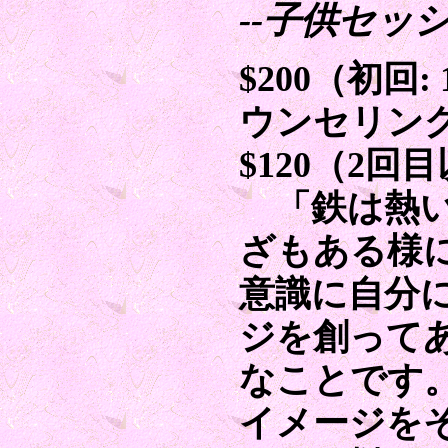
--子供セッシ
$200（初回
ウンセリン
$120（2回
「鉄は熱い
ざもある様
意識に自分
ジを創って
なことです
イメージを