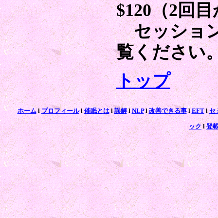
$120（2
セッション
覧ください
トップ
ホーム
l
プロフィール
l
催眠とは
l
誤解
l
NLP
l
改善できる事
l
EFT
l
セ
ック
l
登