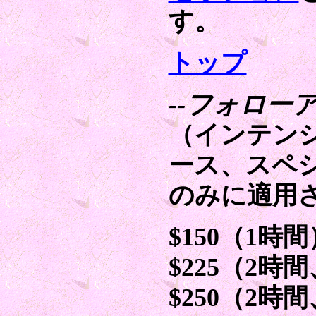
す。
トップ
--フォロー
（インテン
ース、スペ
のみに適用
$150（1時間
$225（2
$250（2