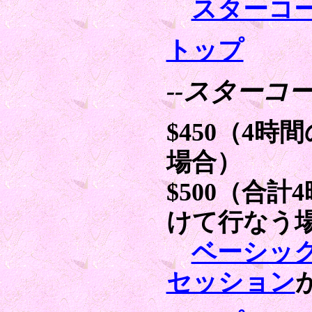
スターコ
トップ
--スターコー
$450（4
場合）
$500（合
けて行なう
ベーシッ
セッション