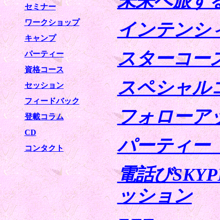
未来へ旅す
セミナー
ワークショップ
インテンシ
キャンプ
スターコー
パーティー
資格コース
スペシャル
セッション
フィードバック
フォローア
登載コラム
CD
パーティー
コンタクト
電話びSKY
ッション