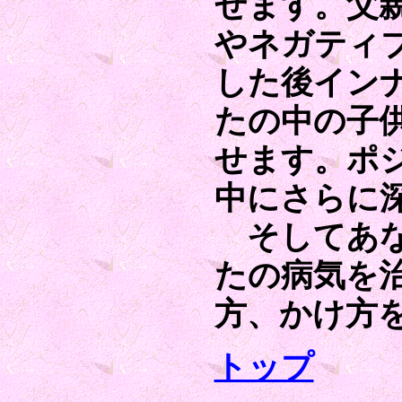
せます。父
やネガティ
した後イン
たの中の子
せます。ポ
中にさらに
そしてあな
たの病気を
方、かけ方
トップ