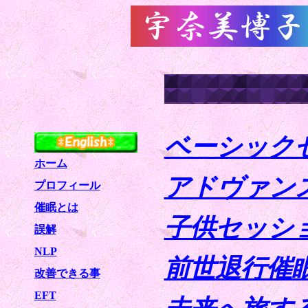
ベーシック
ホーム
アドヴァン
プロフィール
催眠とは
子供セッシ
誤解
NLP
前世退行催
改善できる事
EFT