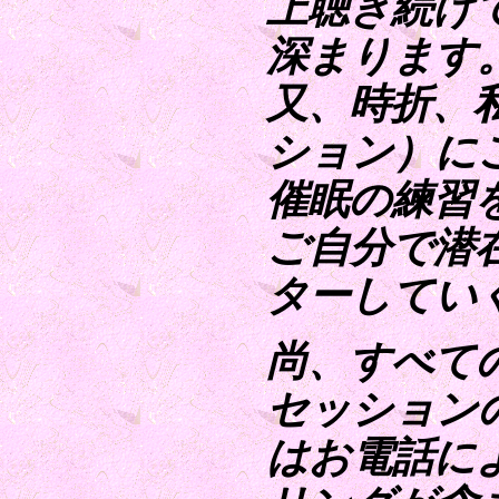
上聴き続け
深まります
又、時折、
ション）に
催眠の練習
ご自分で潜
ターしてい
尚、すべて
セッションの
はお電話によ