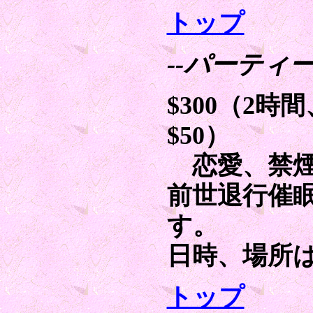
トップ
--パーティ
$300（2
$50）
恋愛、禁煙
前世退行催
す。
日時、場所
トップ