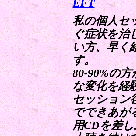
EFT
私の個人セ
ぐ症状を治
い方、早く
す。
80-90%
な変化を経
セッション
でできあが
用CDを差