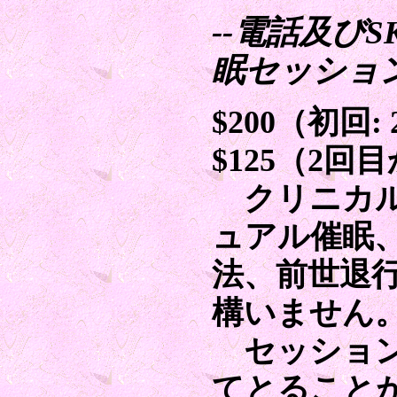
--電話及び
眠セッション
$200（初回:
$125（2
クリニカル
ュアル催眠
法、前世退
構いません
セッション
てとること