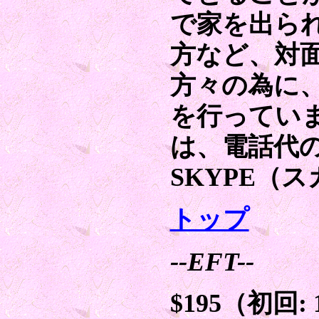
で家を出ら
方など、対
方々の為に
を行ってい
は、電話代
SKYPE（
トップ
--EFT--
$195（初回: