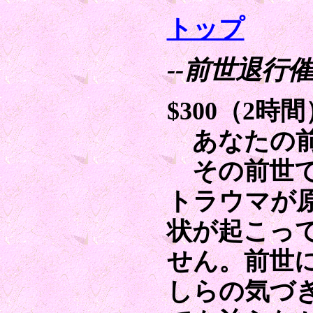
トップ
--前世退行催
$300（2時間
あなたの前
その前世で
トラウマが
状が起こっ
せん。前世
しらの気づ