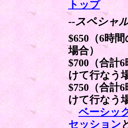
トップ
--スペシャル
$650（6
場合）
$700（合
けて行なう
$750（合
けて行なう
ベーシッ
セッション