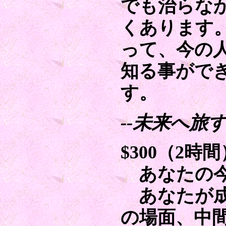
でも治らな
くあります
って、今の
知る事がで
す。
--未来へ旅す
$300（2時間
あなたの今
あなたが成
の場面、中