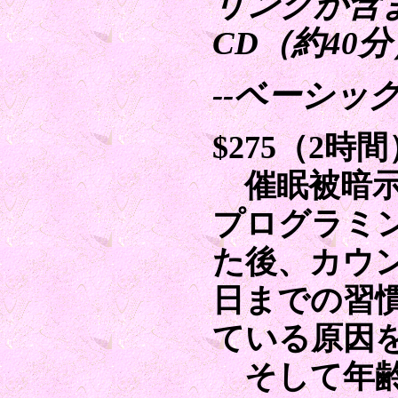
リングが含
CD（約40
--ベーシッ
$275（2時間
催眠被暗示
プログラミ
た後、カウ
日までの習
ている原因
そして年齢