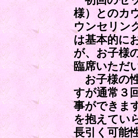
初回のセッ
様）とのカ
ウンセリン
は基本的に
が、お子様
臨席いただ
お子様の性
すが通常３
事ができま
を抱えてい
長引く可能