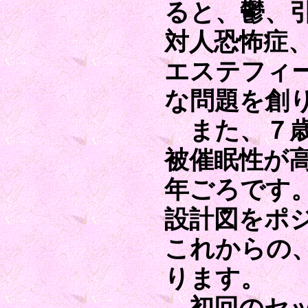
ると、鬱、
対人恐怖症
エステフィ
な問題を創
また、７歳
被催眠性が
年ごろです
設計図をポ
これからの
ります。