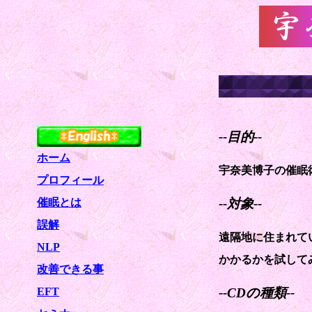
--目的--
ホーム
宇奈美博子の催眠
プロフィール
催眠とは
--対象--
誤解
遠隔地に住まれて
NLP
かかるかを試して
改善できる事
EFT
--CDの種類--