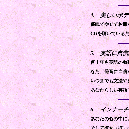
4. 美しいボ
催眠でやせてお肌
CDを聴いている
5. 英語に自
何十年も英語の勉
なた、発音に自信
いつまでも文法や
あなたらしい英語
6. インナー
あなたの心の中に
そして彼女（彼）