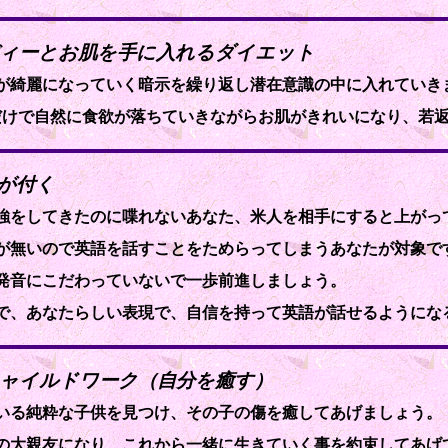
ディーとお肌を手に入れるダイエット
が綺麗になっていく暗示を繰り返し潜在意識の中に入れていき
だけで自然に食欲が落ちていきながらお肌がきれいになり、若
信が付く
強をしてきたのに喋れないあなた、米人を相手にすると上がっ
が無いので英語を話すことをためらってしまうあなたが対象で
発音にこだわっていないで一歩前進しましょう。
で、あなたらしい表現で、自信を持って英語が話せるようにな
チャイルドワーク（自分を癒す）
いる純粋な子供を見つけ、その子の傷を癒してあげましょう。
の大親友になり、これから一緒に生きていく事を約束してあげ