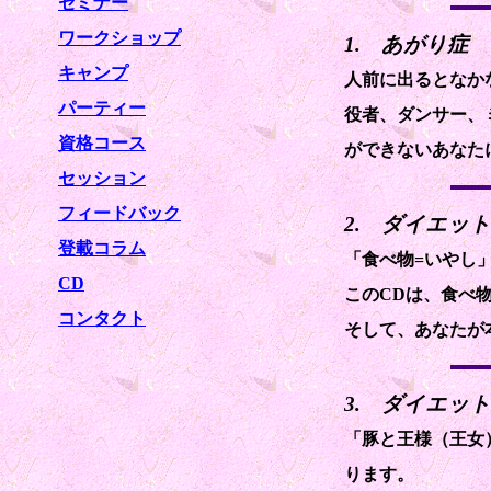
セミナー
ワークショップ
1. あがり症
キャンプ
人前に出るとなか
パーティー
役者、ダンサー、
資格コース
ができないあなた
セッション
フィードバック
2. ダイエット
登載コラム
「食べ物=いやし
CD
このCDは、食べ
コンタクト
そして、あなたが
3. ダイエッ
「豚と王様（王女
ります。