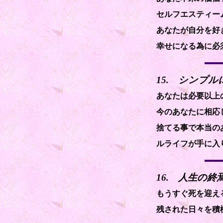
セルフエスティー
あなたが自分を好
幸せになる為に必
15. シンプ
あなたは必要以上
今のあなたに相応
捨てる事で本当の
ルライフが手に入
16. 人生の
もうすぐ死を迎え
残された日々を積