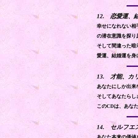
12. 恋愛運
幸せになれない相
の潜在意識を探り
そして間違った暗
愛運、結婚運を身
13. 才能、
あなたにしか出来
そしてあなたらし
このCDは、あな
14. セルフ
あなた本来の価値